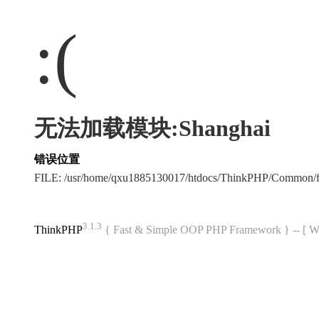
:(
无法加载模块:Shanghai
错误位置
FILE: /usr/home/qxu1885130017/htdocs/ThinkPHP/Common/
3.1.3
ThinkPHP
{ Fast & Simple OOP PHP Framework } -- 