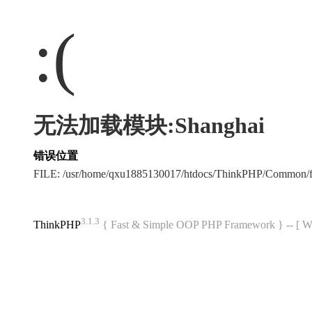
:(
无法加载模块:Shanghai
错误位置
FILE: /usr/home/qxu1885130017/htdocs/ThinkPHP/Common/
3.1.3
ThinkPHP
{ Fast & Simple OOP PHP Framework } -- 