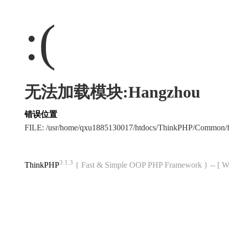
:(
无法加载模块:Hangzhou
错误位置
FILE: /usr/home/qxu1885130017/htdocs/ThinkPHP/Common/
3.1.3
ThinkPHP
{ Fast & Simple OOP PHP Framework } -- 