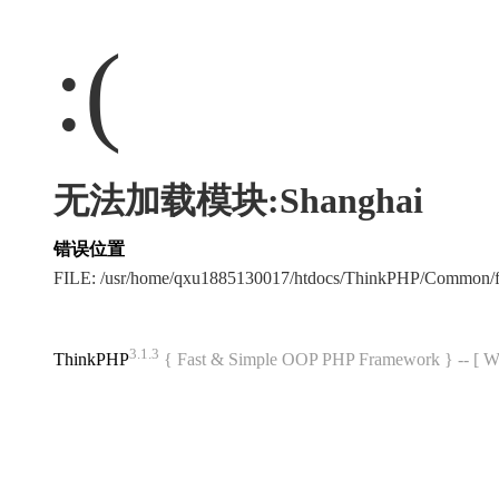
:(
无法加载模块:Shanghai
错误位置
FILE: /usr/home/qxu1885130017/htdocs/ThinkPHP/Common/
3.1.3
ThinkPHP
{ Fast & Simple OOP PHP Framework } -- 