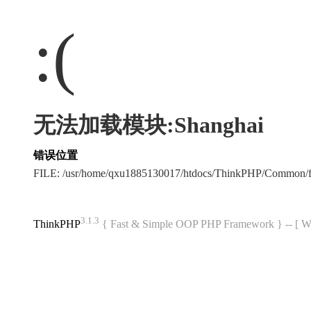
:(
无法加载模块:Shanghai
错误位置
FILE: /usr/home/qxu1885130017/htdocs/ThinkPHP/Common/
3.1.3
ThinkPHP
{ Fast & Simple OOP PHP Framework } -- 