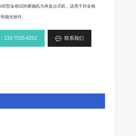
160E型金相试样磨抛机为单盘台式机，适用于对金相
磨和抛光操作。
33-7535-8252
联系我们